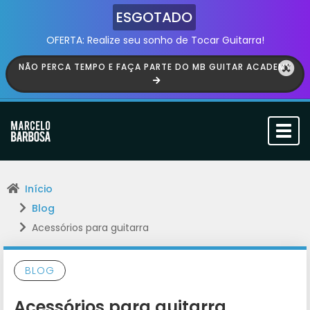
ESGOTADO
OFERTA: Realize seu sonho de Tocar Guitarra!
NÃO PERCA TEMPO E FAÇA PARTE DO MB GUITAR ACADEMY
Togg
navi
Início
Blog
Acessórios para guitarra
BLOG
Acessórios para guitarra